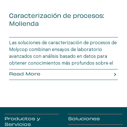
Caracterización de procesos:
Molienda
Las soluciones de caracterización de procesos de
Molycop combinan ensayos de laboratorio
avanzados con análisis basado en datos para
obtener conocimientos más profundos sobre el
comportamiento del mineral. OreVia, el enfoque
Read More
holístico de Molycop para el procesamiento de
minerales, permite a los operadores mineros
optimizar la eficiencia, maximizar la recuperación
y reducir el riesgo operativo desde la mina hasta
la planta.
Productos y
Soluciones
Servicios