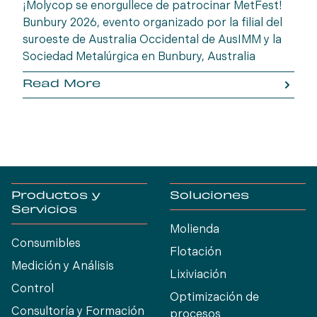
¡Molycop se enorgullece de patrocinar MetFest!
Bunbury 2026, evento organizado por la filial del
suroeste de Australia Occidental de AusIMM y la
Sociedad Metalúrgica en Bunbury, Australia
Occidental. Reúnase con un representante de
Read More
Molycop para analizar soluciones prácticas,
perspectivas operativas y tecnologías que
impulsan un mejor desempeño metalúrgico y la
creación de valor en las operaciones regionales.
Productos y
Soluciones
Servicios
Molienda
Consumibles
Flotación
Medición y Análisis
Lixiviación
Control
Optimización de
Consultoría y Formación
procesos