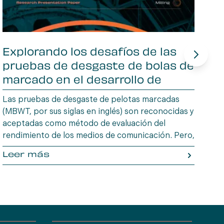
Explorando los desafíos de las
M
pruebas de desgaste de bolas de
d
marcado en el desarrollo de
r
productos
Las pruebas de desgaste de pelotas marcadas
Mo
(MBWT, por sus siglas en inglés) son reconocidas y
có
aceptadas como método de evaluación del
co
rendimiento de los medios de comunicación. Pero,
pr
¿son adecuadas para proyectos de desarrollo de
efi
Leer más
L
nuevos productos (NPD, por sus siglas en inglés)?
Este artículo de investigación profundiza en el
tema mediante el análisis de un proyecto
específico de NPD.