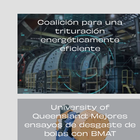
Coalición para una
trituración
energéticamente
eficiente
University of
Queensland: Mejores
ensayos de desgaste de
bolas con BMAT