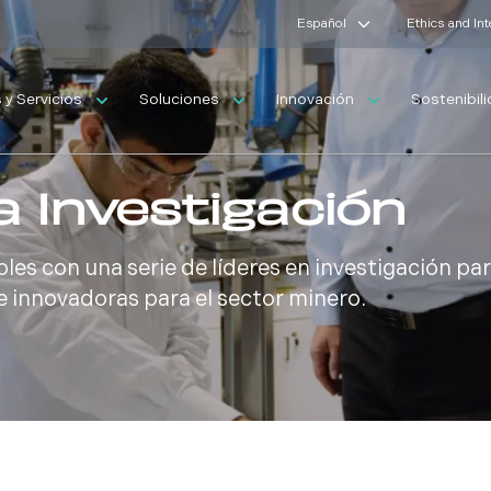
Español
Ethics and In
y Servicios
Soluciones
Innovación
Sostenibil
a Investigación
es con una serie de líderes en investigación pa
 e innovadoras para el sector minero.