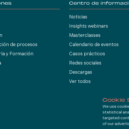
ones
Centro de informac
Noticias
n
Insights webinars
ón
Masterclasses
ción de procesos
Calendario de eventos
ría y Formación
Casos prácticos
a
Redes sociales
Descargas
Ver todos
Cookie 
We use cookies
statistical an
targeted cont
of our advert