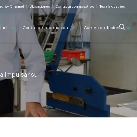
|
|
|
tegrity Channel
Ubicaciones
Contacta con nosotros
Tega Industries
Search
idad
Centro de información
Carrera profesional
ra impulsar su