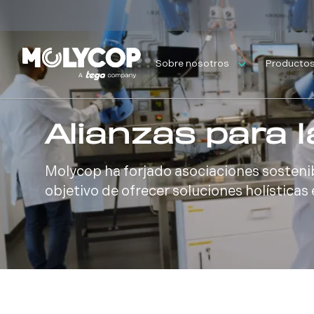
Sobre nosotros
Productos 
Alianzas para l
Molycop ha forjado asociaciones sostenibl
objetivo de ofrecer soluciones holísticas