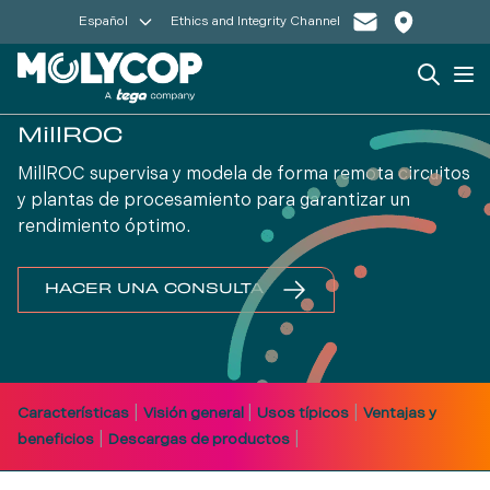
Español
Ethics and Integrity Channel
Search
Op
MillROC
MillROC supervisa y modela de forma remota circuitos
y plantas de procesamiento para garantizar un
rendimiento óptimo.
HACER UNA CONSULTA
|
|
|
Características
Visión general
Usos típicos
Ventajas y
|
|
beneficios
Descargas de productos