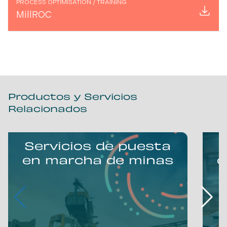
PROCESS OPTIMISATION
/
TRAINING
MillROC
Productos y Servicios
Relacionados
Servicios de puesta
en marcha de minas
c