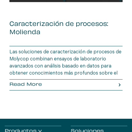
Caracterización de procesos:
Molienda
Las soluciones de caracterización de procesos de
Molycop combinan ensayos de laboratorio
avanzados con análisis basado en datos para
obtener conocimientos más profundos sobre el
comportamiento del mineral. OreVia, el enfoque
Read More
holístico de Molycop para el procesamiento de
minerales, permite a los operadores mineros
optimizar la eficiencia, maximizar la recuperación
y reducir el riesgo operativo desde la mina hasta
la planta.
Productos y
Soluciones