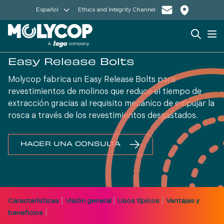
Español
Ethics and Integrity Channel
Search
Op
Easy Release Bolts
Molycop fabrica un Easy Release Bolts para
revestimientos de molinos que reduce el tiempo de
extracción gracias al requisito mecánico de empujar la
rosca a través de los revestimientos desgastados.
HACER UNA CONSULTA
|
|
|
Características
Visión general
Usos típicos
Ventajas y
|
beneficios