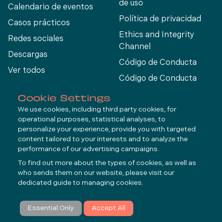
de uso
Calendario de eventos
Política de privacidad
Casos prácticos
Ethics and Integrity
Redes sociales
Channel
Descargas
Código de Conducta
Ver todos
Código de Conducta
para Proveedores
Cookie Settings
We use cookies, including third party cookies, for
operational purposes, statistical analyses, to
Connect
personalize your experience, provide you with targeted
content tailored to your interests and to analyze the
performance of our advertising campaigns.
LinkedIn
To find out more about the types of cookies, as well as
YouTube
who sends them on our website, please visit our
dedicated guide to
managing cookies
.
Suscribirse
Essential Only
Accept All
© Molycop 2026 - a
Tega
company
HACER UNA CONSULTA