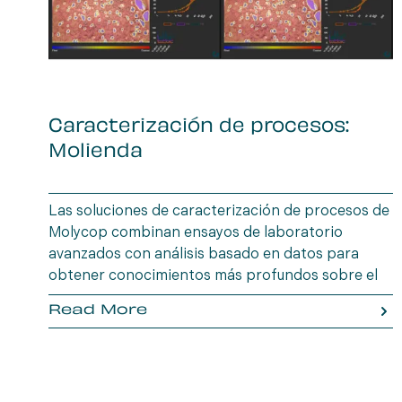
Caracterización de procesos:
Molienda
Las soluciones de caracterización de procesos de
Molycop combinan ensayos de laboratorio
avanzados con análisis basado en datos para
obtener conocimientos más profundos sobre el
comportamiento del mineral. OreVia, el enfoque
Read More
holístico de Molycop para el procesamiento de
minerales, permite a los operadores mineros
optimizar la eficiencia, maximizar la recuperación
y reducir el riesgo operativo desde la mina hasta