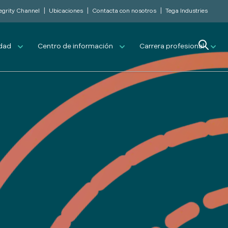
|
|
|
tegrity Channel
Ubicaciones
Contacta con nosotros
Tega Industries
Search
idad
Centro de información
Carrera profesional