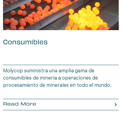
Consumibles
B
f
e
Molycop suministra una amplia gama de
U
consumibles de minería a operaciones de
p
procesamiento de minerales en todo el mundo.
2
d
M
Read More