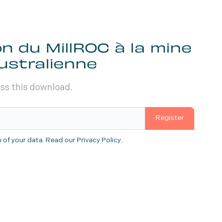
on du MillROC à la mine
australienne
ess this download.
Register
 of your data.
Read our Privacy Policy
.