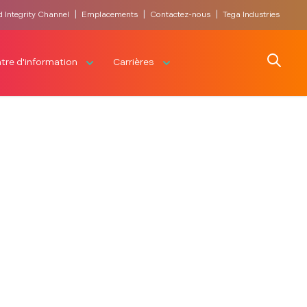
|
|
|
d Integrity Channel
Emplacements
Contactez-nous
Tega Industries
Search
tre d'information
Carrières