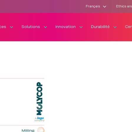
Français
Ethics an
ices
Solutions
Innovation
Durabilité
Cen