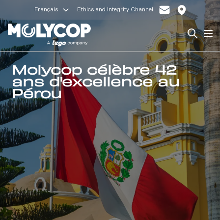
Français
Ethics and Integrity Channel
Search
Op
Molycop célèbre 42
ans d'excellence au
Pérou