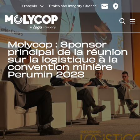
Français
Ethics and Integrity Channel
Search
Op
Molycop : Sponsor
principal de la réunion
sur la logistique à la
convention minière
Perumin 2023