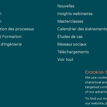
Nouvelles
n
Insights webinaires
n
Masterclasses
tion des processus
Calendrier des événement
et Formation
Études de cas
 d'ingénierie
Réseaux sociaux
Téléchargements
Voir tout
Cookie 
We use cookies
statistical an
targeted cont
of our advert
To find out m
our website, p