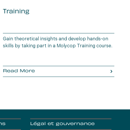
Training
Gain theoretical insights and develop hands-on
M
skills by taking part in a Molycop Training course.
m
c
Read More
ns
Légal et gouvernance