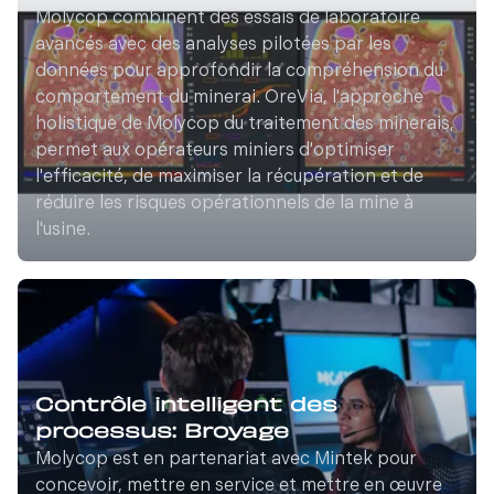
Molycop combinent des essais de laboratoire
avancés avec des analyses pilotées par les
données pour approfondir la compréhension du
comportement du minerai. OreVia, l'approche
holistique de Molycop du traitement des minerais,
permet aux opérateurs miniers d'optimiser
l'efficacité, de maximiser la récupération et de
réduire les risques opérationnels de la mine à
l'usine.
Contrôle intelligent des
processus: Broyage
Molycop est en partenariat avec Mintek pour
concevoir, mettre en service et mettre en œuvre