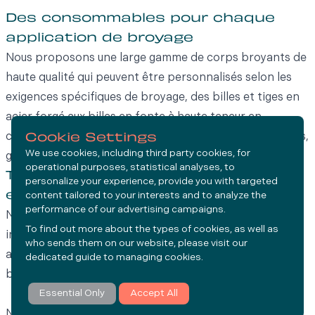
Des consommables pour chaque
application de broyage
Nous proposons une large gamme de corps broyants de
haute qualité qui peuvent être personnalisés selon les
exigences spécifiques de broyage, des billes et tiges en
acier forgé aux billes en fonte à haute teneur en
céramique et en chrome, ainsi qu'une gamme de boulons,
Cookie Settings
We use cookies, including third party cookies, for
garantissant la solution adaptée à chaque application.
operational purposes, statistical analyses, to
Technologie intelligente de mesure
personalize your experience, provide you with targeted
et de contrôle
content tailored to your interests and to analyze the
performance of our advertising campaigns.
Notre offre s'étend au-delà des consommables aux
To find out more about the types of cookies, as well as
instruments intelligents, notamment MillSlicer pour les
who sends them on our website, please visit our
applications de broyage SAG, broyeur à billes et
dedicated guide to
managing cookies
.
broyage de ciment.
Essential Only
Accept All
Nos instruments intelligents et notre technologie d'IA