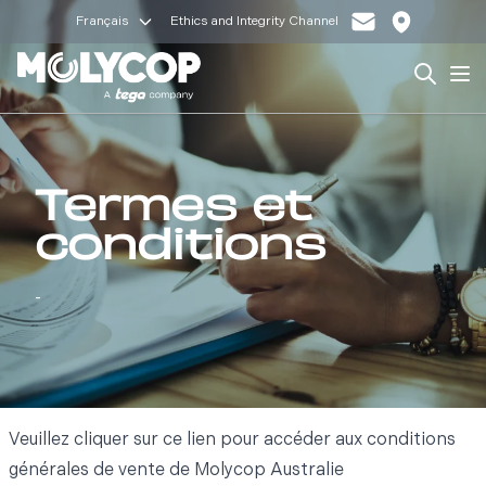
Français
Ethics and Integrity Channel
Search
Op
Termes et
conditions
-
Veuillez cliquer sur ce
lien
pour accéder aux conditions
générales de vente de Molycop Australie