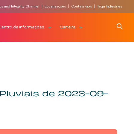
|
|
|
cs and Integrity Channel
Localizações
Contate-nos
Tega Industries
Search
Centro de Informações
Carreira
luviais de 2023-09-