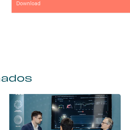
Download
nados