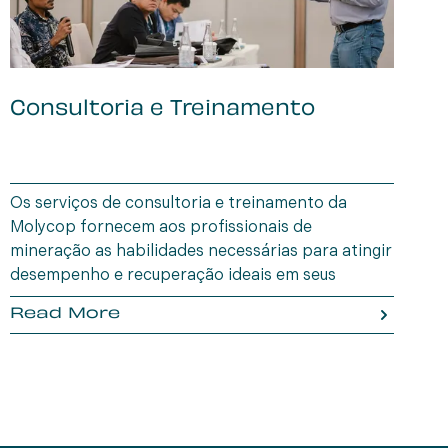
Consultoria e Treinamento
B
I
Os serviços de consultoria e treinamento da
A
Molycop fornecem aos profissionais de
u
mineração as habilidades necessárias para atingir
e
desempenho e recuperação ideais em seus
a
circuitos e operações de processamento de
p
Read More
minerais.
d