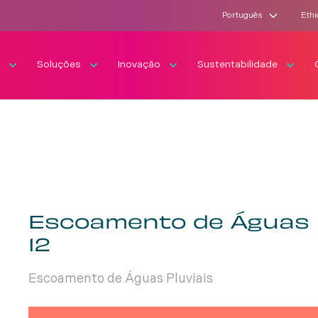
Português
Ethi
s
Soluções
Inovação
Sustentabilidade
Escoamento de Águas P
12
Escoamento de Águas Pluviais