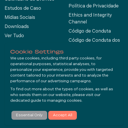
Política de Privacidade
Estudos de Caso
Ethics and Integrity
Mídias Sociais
Channel
Downloads
Código de Conduta
Ver Tudo
Código de Conduta dos
Fornecedores
Cookie Settings
We use cookies, including third party cookies, for
operational purposes, statistical analyses, to
Connect
personalize your experience, provide you with targeted
content tailored to your interests and to analyze the
performance of our advertising campaigns.
LinkedIn
To find out more about the types of cookies, as well as
YouTube
who sends them on our website, please visit our
dedicated guide to
managing cookies
.
Inscrever-se
Essential Only
Accept All
© Molycop 2026 - a
Tega
company