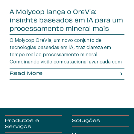
A Molycop lança o OreVia:
insights baseados em IA para um
processamento mineral mais
inteligente
O Molycop OreVia, um novo conjunto de
tecnologias baseadas em IA, traz clareza em
tempo real ao processamento mineral.
Combinando visão computacional avançada com
aprendizado de máquina, o OreVia promove
Read More
eficiência, consistência e lucratividade em todas
as etapas do processo.
Produtos e
Soluções
Serviços