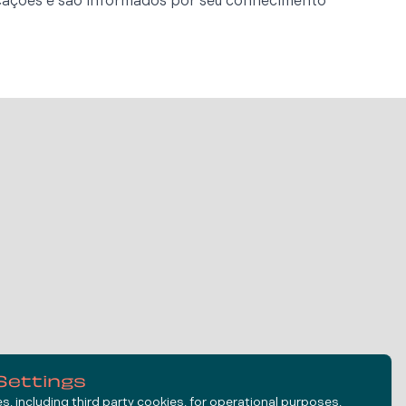
icações e são informados por seu conhecimento
Settings
, including third party cookies, for operational purposes,