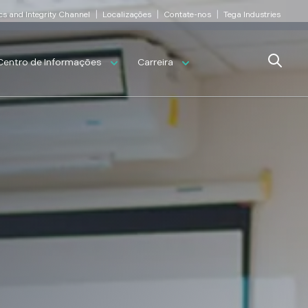
|
|
|
cs and Integrity Channel
Localizações
Contate-nos
Tega Industries
Search
Centro de Informações
Carreira