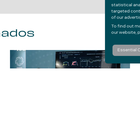
statistical an
targeted cont
of our advert
To find out m
nados
our website, p
Essential 
Análises