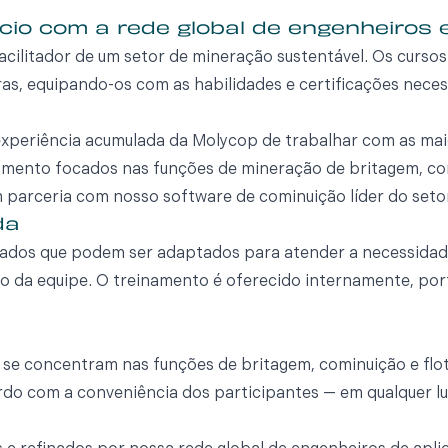
io com a rede global de engenheiros 
facilitador de um setor de mineração sustentável. Os curs
ras, equipando-os com as habilidades e certificações necess
experiência acumulada da Molycop de trabalhar com as m
amento focados nas funções de mineração de britagem, com
em parceria com nosso software de cominuição líder do seto
da
ados que podem ser adaptados para atender a necessidades
 da equipe. O treinamento é oferecido internamente, porta
 concentram nas funções de britagem, cominuição e flota
rdo com a conveniência dos participantes — em qualquer l