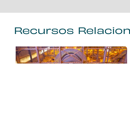
Recursos Relacio
Avaliação do desempenho de
meios de moagem HiCr – Estudo