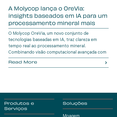
A Molycop lança o OreVia:
insights baseados em IA para um
processamento mineral mais
inteligente
O Molycop OreVia, um novo conjunto de
tecnologias baseadas em IA, traz clareza em
tempo real ao processamento mineral.
Combinando visão computacional avançada com
aprendizado de máquina, o OreVia promove
Read More
eficiência, consistência e lucratividade em todas
as etapas do processo.
Produtos e
Soluções
Serviços
Moagem