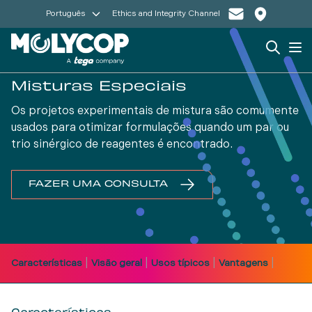
Português
Ethics and Integrity Channel
Search
Op
Misturas Especiais
Os projetos experimentais de mistura são comumente
usados para otimizar formulações quando um par ou
trio sinérgico de reagentes é encontrado.
FAZER UMA CONSULTA
|
|
|
|
Características
Visão geral
Usos típicos
Vantagens