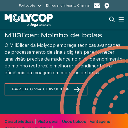
Português
Ethics and Integrity Channel
Search
Op
MillSlicer: Moinho de bolas
O MillSlicer da Molycop emprega técnicas avançadas
de processamento de sinais digitais para fornecer
uma visão precisa da mudança no nível de enchimento
do moinho (vetores) e melhorar o rendimento e a
eficiência da moagem em moinhos de bolas.
FAZER UMA CONSULTA
|
|
|
|
Características
Visão geral
Usos típicos
Vantagens