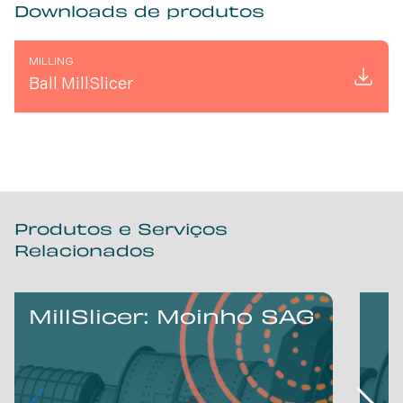
Downloads de produtos
MILLING
Ball MillSlicer
Produtos e Serviços
Relacionados
MillSlicer: Moinho SAG
M