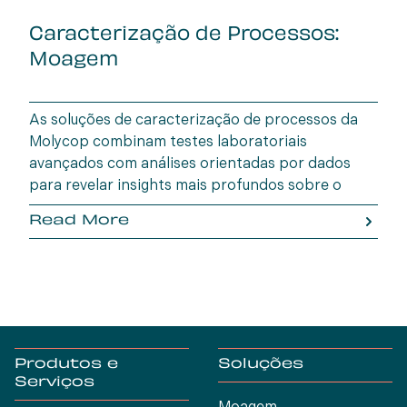
Caracterização de Processos:
Moagem
As soluções de caracterização de processos da
Molycop combinam testes laboratoriais
avançados com análises orientadas por dados
para revelar insights mais profundos sobre o
comportamento do minério. O OreVia, a
Read More
abordagem holística da Molycop para o
processamento de minerais, capacita os
operadores de mineração a otimizar a eficiência,
maximizar a recuperação e reduzir o risco
operacional do depósito à planta.
Produtos e
Soluções
Serviços