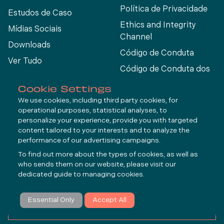
Política de Privacidade
Estudos de Caso
Ethics and Integrity
Mídias Sociais
Channel
Downloads
Código de Conduta
Ver Tudo
Código de Conduta dos
Fornecedores
Cookie Settings
We use cookies, including third party cookies, for
operational purposes, statistical analyses, to
Connect
personalize your experience, provide you with targeted
content tailored to your interests and to analyze the
performance of our advertising campaigns.
LinkedIn
To find out more about the types of cookies, as well as
YouTube
who sends them on our website, please visit our
dedicated guide to
managing cookies
.
Inscrever-se
Essential Only
Accept All
© Molycop 2026 - a
Tega
company
FAZER UMA CONSULTA