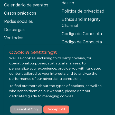
de uso
Calendario de eventos
Política de privacidad
Casos prácticos
Ethics and Integrity
Redes sociales
Channel
Descargas
Código de Conducta
Ver todos
Código de Conducta
para Proveedores
Cookie Settings
We use cookies, including third party cookies, for
operational purposes, statistical analyses, to
Connect
personalize your experience, provide you with targeted
content tailored to your interests and to analyze the
performance of our advertising campaigns.
LinkedIn
To find out more about the types of cookies, as well as
YouTube
who sends them on our website, please visit our
dedicated guide to
managing cookies
.
Suscribirse
Essential Only
Accept All
© Molycop 2026 - a
Tega
company