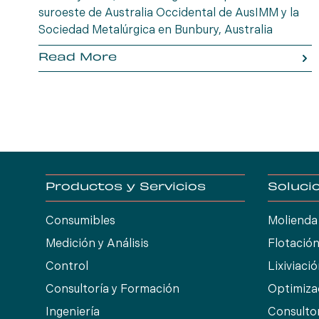
suroeste de Australia Occidental de AusIMM y la
Sociedad Metalúrgica en Bunbury, Australia
Occidental. Reúnase con un representante de
Read More
Molycop para analizar soluciones prácticas,
perspectivas operativas y tecnologías que
impulsan un mejor desempeño metalúrgico y la
creación de valor en las operaciones regionales.
Productos y Servicios
Soluci
Consumibles
Molienda
Medición y Análisis
Flotació
Control
Lixiviaci
Consultoría y Formación
Optimiza
Ingeniería
Consulto