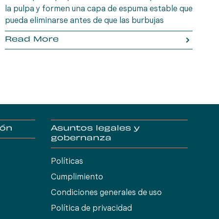
la pulpa y formen una capa de espuma estable que
p
pueda eliminarse antes de que las burbujas
f
estallen.
i
Read More
i
d
ión
Asuntos legales y
gobernanza
Políticas
Cumplimiento
Condiciones generales de uso
Política de privacidad