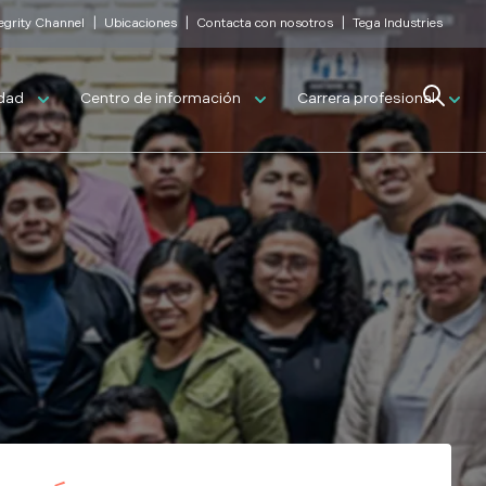
|
|
|
tegrity Channel
Ubicaciones
Contacta con nosotros
Tega Industries
Search
idad
Centro de información
Carrera profesional