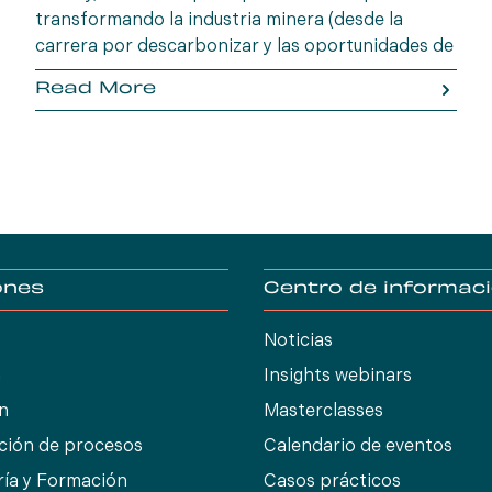
transformando la industria minera (desde la
carrera por descarbonizar y las oportunidades de
excelencia operativa impulsadas por la
Read More
transformación digital hasta el creciente impulso
a las cadenas de suministro localizadas) y explora
lo que significan para el futuro de la estrategia
operativa y la innovación.
ones
Centro de informac
Noticias
n
Insights webinars
ón
Masterclasses
ción de procesos
Calendario de eventos
ría y Formación
Casos prácticos