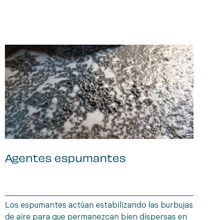
Agentes espumantes
B
i
f
Los espumantes actúan estabilizando las burbujas
E
de aire para que permanezcan bien dispersas en
d