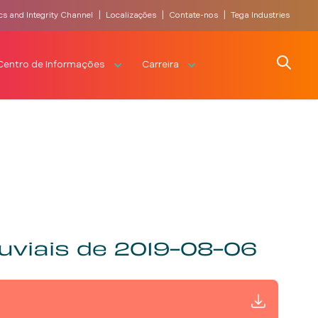
|
|
|
cs and Integrity Channel
Localizações
Contate-nos
Tega Industries
Search
Centro de Informações
Carreira
uviais de 2019-08-06