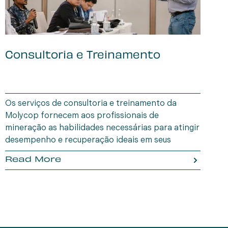
Consultoria e Treinamento
B
I
Os serviços de consultoria e treinamento da
A
Molycop fornecem aos profissionais de
u
mineração as habilidades necessárias para atingir
e
desempenho e recuperação ideais em seus
a
circuitos e operações de processamento de
p
Read More
minerais.
d