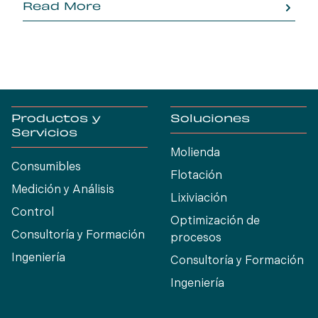
Read More
Molycop para analizar soluciones prácticas,
perspectivas operativas y tecnologías que
impulsan un mejor desempeño metalúrgico y la
creación de valor en las operaciones regionales.
Productos y
Soluciones
Servicios
Molienda
Consumibles
Flotación
Medición y Análisis
Lixiviación
Control
Optimización de
Consultoría y Formación
procesos
Ingeniería
Consultoría y Formación
Ingeniería