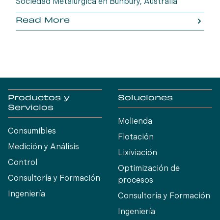
Sociedad Metalúrgica en Bunbury, Australia
Occidental. Reúnase con un representante de
Read More
Molycop para analizar soluciones prácticas,
perspectivas operativas y tecnologías que
impulsan un mejor desempeño metalúrgico y la
creación de valor en las operaciones regionales.
Productos y
Soluciones
Servicios
Molienda
Consumibles
Flotación
Medición y Análisis
Lixiviación
Control
Optimización de
Consultoría y Formación
procesos
Ingeniería
Consultoría y Formación
Ingeniería