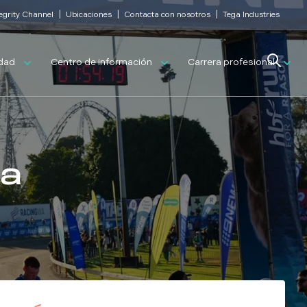
|
|
|
tegrity Channel
Ubicaciones
Contacta con nosotros
Tega Industries
Search
idad
Centro de información
Carrera profesional
la