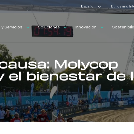
Español
Ethics and In
y Servicios
Soluciones
Innovación
Sostenibil
 causa: Molycop
 el bienestar de 