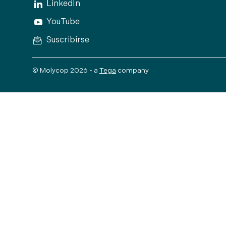
LinkedIn
YouTube
Suscribirse
© Molycop 2026 - a
Tega
company