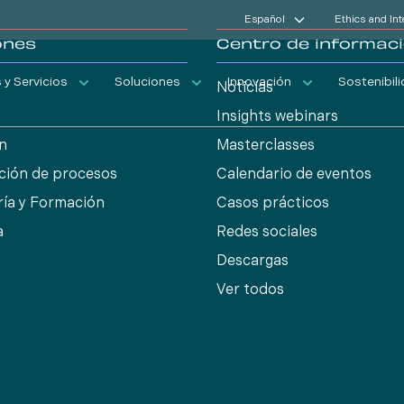
Español
Ethics and In
ones
Centro de informac
y Servicios
Soluciones
Innovación
Sostenibil
Noticias
n
Insights webinars
ón
Masterclasses
ción de procesos
Calendario de eventos
ría y Formación
Casos prácticos
a
Redes sociales
Descargas
Ver todos