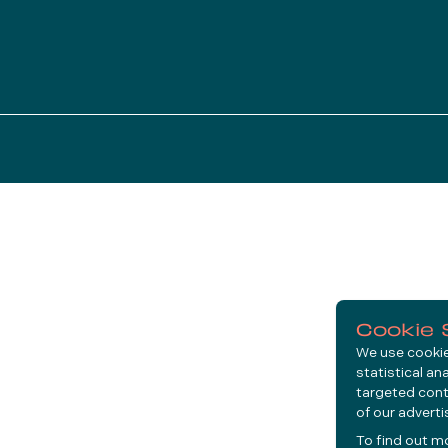
Cookie 
We use cookies
statistical an
targeted cont
of our advert
To find out m