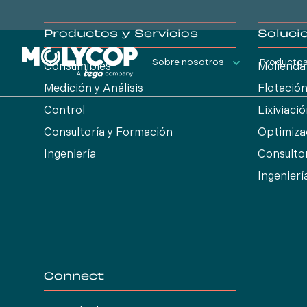
Productos y Servicios
Soluci
Sobre nosotros
Productos 
Consumibles
Molienda
Medición y Análisis
Flotació
Control
Lixiviaci
Consultoría y Formación
Optimiza
Ingeniería
Consulto
Ingenierí
Connect