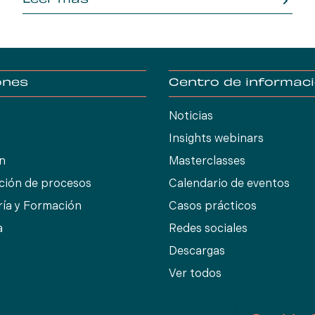
Leer más
ones
Centro de informac
Noticias
n
Insights webinars
ón
Masterclasses
ción de procesos
Calendario de eventos
ría y Formación
Casos prácticos
a
Redes sociales
Descargas
Ver todos