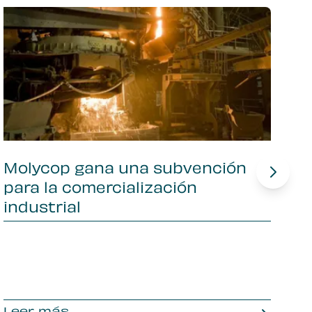
Molycop gana una subvención
E
para la comercialización
V
industrial
G
En
So