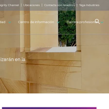
|
|
|
tegrity Channel
Ubicaciones
Contacta con nosotros
Tega Industries
Search
idad
Centro de información
Carrera profesional
zarán en la