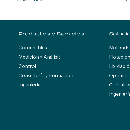
Leer más
en nuestra planta de Kansas City como parte de
su Servicio de Entrega de Regalos, una iniciativa
que sigue a nuestro patrocinio de su evento anual.
Esta visita no sólo refleja nuestro compromiso
con la responsabilidad social corporativa, sino
Productos y Servicios
Soluci
que también pone de relieve nuestra dedicación a
un compromiso comunitario impactante.
Consumibles
Molienda
Medición y Análisis
Flotació
Control
Lixiviaci
Consultoría y Formación
Optimiza
Ingeniería
Consulto
Ingenierí