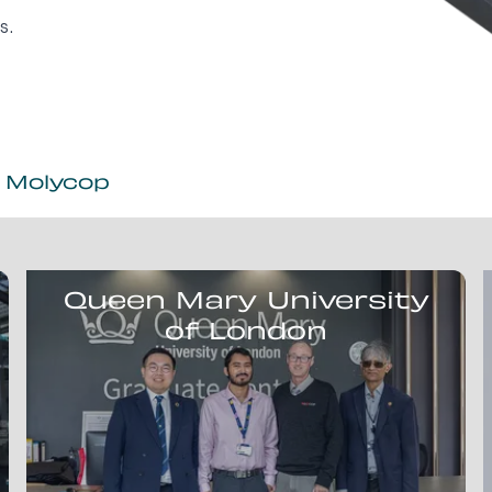
s.
e Molycop
Queen Mary University
of London