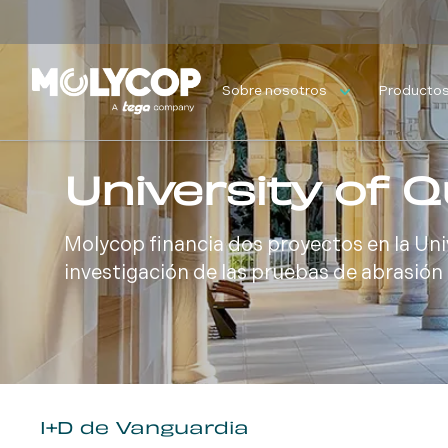
Sobre nosotros
Productos 
University of 
Molycop financia dos proyectos en la Uni
investigación de las pruebas de abrasión
I+D de Vanguardia