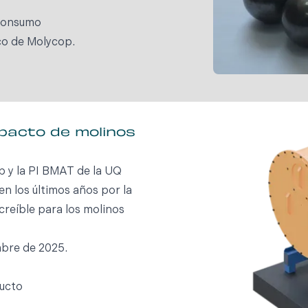
 consumo
co de Molycop.
mpacto de molinos
p y la PI BMAT de la UQ
en los últimos años por la
creíble para los molinos
embre de 2025.
ducto