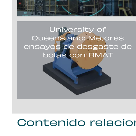
University of
Queensland: Mejores
ensayos de desgaste de
bolas con BMAT
Contenido relaci