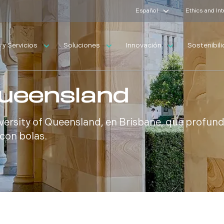
Español
Ethics and In
y Servicios
Soluciones
Innovación
Sostenibil
Queensland
versity of Queensland, en Brisbane, que profundi
 con bolas.