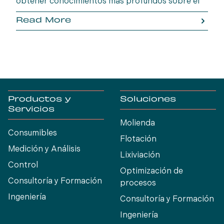
obtener conocimientos más profundos sobre el
comportamiento del mineral. OreVia, el enfoque
Read More
holístico de Molycop para el procesamiento de
minerales, permite a los operadores mineros
optimizar la eficiencia, maximizar la recuperación
y reducir el riesgo operativo desde la mina hasta
la planta.
Productos y
Soluciones
Servicios
Molienda
Consumibles
Flotación
Medición y Análisis
Lixiviación
Control
Optimización de
Consultoría y Formación
procesos
Ingeniería
Consultoría y Formación
Ingeniería