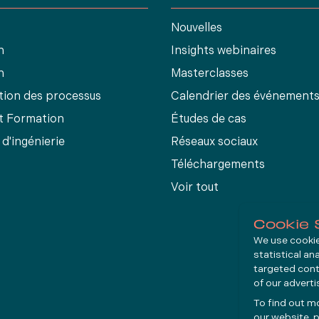
Nouvelles
n
Insights webinaires
n
Masterclasses
tion des processus
Calendrier des événement
et Formation
Études de cas
 d'ingénierie
Réseaux sociaux
Téléchargements
Voir tout
Cookie 
We use cookies
statistical an
targeted cont
of our advert
To find out m
our website, p