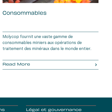
Consommables
Molycop fournit une vaste gamme de
L
consommables miniers aux opérations de
a
traitement des minéraux dans le monde entier.
e
ê
Read More
ns
Légal et gouvernance