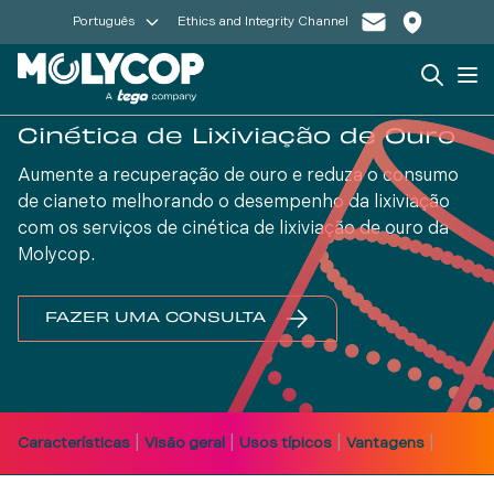
Português
Ethics and Integrity Channel
Search
Op
Cinética de Lixiviação de Ouro
Aumente a recuperação de ouro e reduza o consumo
de cianeto melhorando o desempenho da lixiviação
com os serviços de cinética de lixiviação de ouro da
Molycop.
FAZER UMA CONSULTA
|
|
|
|
Características
Visão geral
Usos típicos
Vantagens