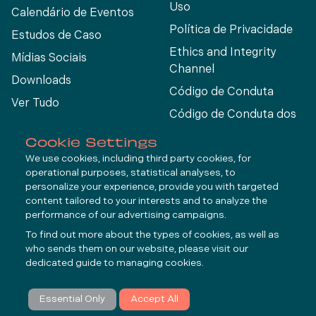
Uso
Calendário de Eventos
Política de Privacidade
Estudos de Caso
Ethics and Integrity
Mídias Sociais
Channel
Downloads
Código de Conduta
Ver Tudo
Código de Conduta dos
Fornecedores
Cookie Settings
We use cookies, including third party cookies, for
operational purposes, statistical analyses, to
Connect
personalize your experience, provide you with targeted
content tailored to your interests and to analyze the
performance of our advertising campaigns.
LinkedIn
To find out more about the types of cookies, as well as
YouTube
who sends them on our website, please visit our
dedicated guide to
managing cookies
.
Inscrever-se
Essential Only
Accept All
© Molycop 2026 - a
Tega
company
FAZER UMA CONSULTA