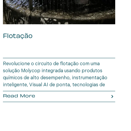
Flotação
i
Revolucione o circuito de flotação com uma
A
solução Molycop integrada usando produtos
R
químicos de alto desempenho, instrumentação
p
inteligente, Visual AI de ponta, tecnologias de
e
Controle de Processos Inteligente e experiência
e
Read More
orientada por dados.
d