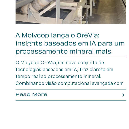
A Molycop lança o OreVia:
insights baseados em IA para um
processamento mineral mais
inteligente
O Molycop OreVia, um novo conjunto de
tecnologias baseadas em IA, traz clareza em
tempo real ao processamento mineral.
Combinando visão computacional avançada com
aprendizado de máquina, o OreVia promove
Read More
eficiência, consistência e lucratividade em todas
as etapas do processo.