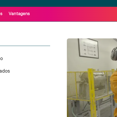
os
Vantagens
do
ados