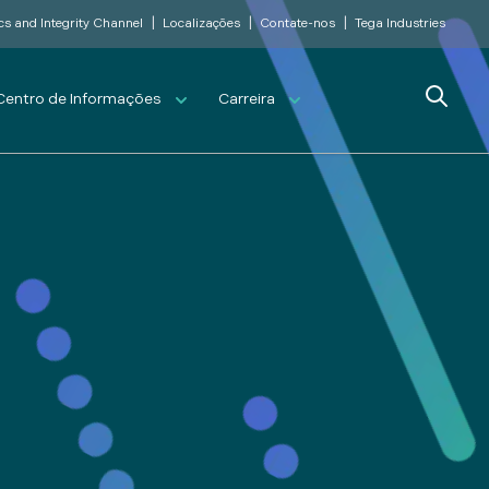
|
|
|
cs and Integrity Channel
Localizações
Contate-nos
Tega Industries
Search
Centro de Informações
Carreira