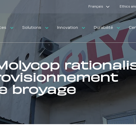
Français
Ethics an
ices
Solutions
Innovation
Durabilité
Cen
olycop rationali
provisionnement
e broyage