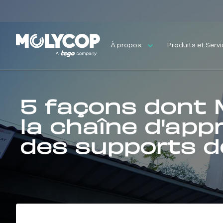
À propos
Produits et Serv
5 façons dont M
la chaîne d'ap
des supports d