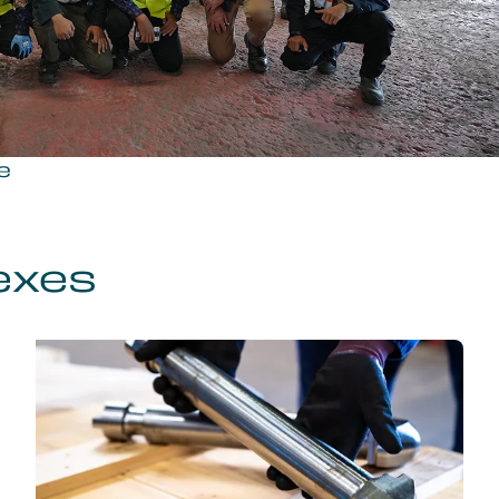
e
exes