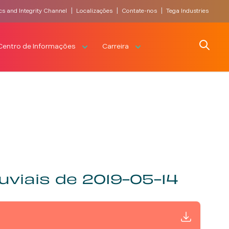
|
|
|
cs and Integrity Channel
Localizações
Contate-nos
Tega Industries
Search
Centro de Informações
Carreira
viais de 2019-05-14