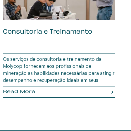
Consultoria e Treinamento
B
I
Os serviços de consultoria e treinamento da
A
Molycop fornecem aos profissionais de
u
mineração as habilidades necessárias para atingir
e
desempenho e recuperação ideais em seus
a
circuitos e operações de processamento de
p
Read More
minerais.
d