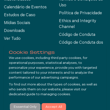
Uso
Calendário de Eventos
Política de Privacidade
Estudos de Caso
Ethics and Integrity
Mídias Sociais
Channel
Downloads
Código de Conduta
Ver Tudo
Código de Conduta dos
Fornecedores
Cookie Settings
We use cookies, including third party cookies, for
operational purposes, statistical analyses, to
Connect
personalize your experience, provide you with targeted
content tailored to your interests and to analyze the
performance of our advertising campaigns.
LinkedIn
To find out more about the types of cookies, as well as
YouTube
who sends them on our website, please visit our
dedicated guide to
managing cookies
.
Inscrever-se
Essential Only
Accept All