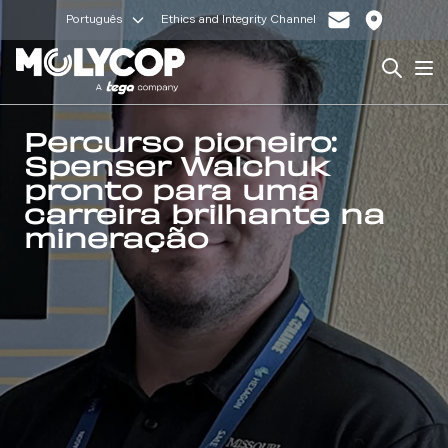
Português
Ethics and Integrity Channel
Search
Op
Percurso pioneiro:
Spenser Walchuk
pronto para uma
carreira brilhante na
mineração